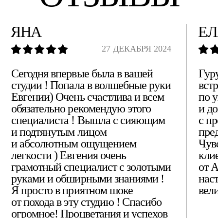
ЯНА
ЕЛ
27 ДЕКАБРЯ 2024
Сегодня впервые была в вашей
Гур
студии ! Попала в волшебные руки
встр
Евгении) Очень счастлива и всем
по 
обязательно рекомендую этого
и д
специалиста ! Вышла с сияющим
с пр
и подтянутым лицом
пре
и абсолютным ощущением
Чув
легкости ) Евгения очень
кли
грамотный специалист с золотыми
от 
руками и обширными знаниями !
нас
Я просто в приятном шоке
вел
от похода в эту студию ! Спасибо
огромное! Процветания и успехов