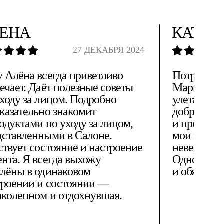
ЕНА
КАТЕР
27 ДЕКАБРЯ 2024
у Алёна всегда приветливо
Потрясающ
ечает. Даёт полезные советы
Марьям! Де
уходу за лицом. Подробно
улетаешь в
оказательно знакомит
доброжела
одуктами по уходу за лицом,
и профи св
дставленными в Салоне.
мои камен
ствует состояние и настроение
невероятно
ента. Я всегда выхожу
Однозначн
Алёны в одинаковом
и обязател
троении и состоянии —
иколепном и отдохнувшая.