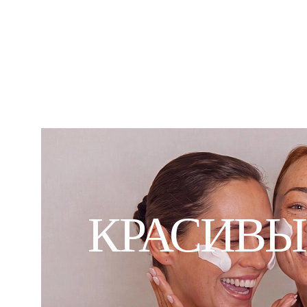
УХОДО
МЕС